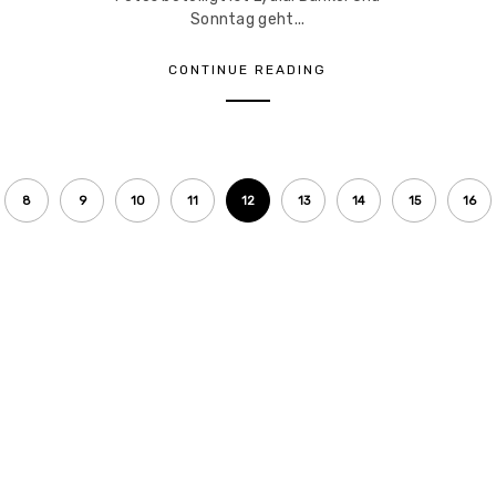
Sonntag geht...
CONTINUE READING
8
9
10
11
12
13
14
15
16