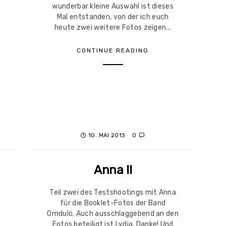
wunderbar kleine Auswahl ist dieses
Mal entstanden, von der ich euch
heute zwei weitere Fotos zeigen...
CONTINUE READING
10. MAI 2013
0
Anna II
Teil zwei des Testshootings mit Anna
für die Booklet-Fotos der Band
Omdulö. Auch ausschlaggebend an den
Fotos beteiligt ist Lydia. Danke! Und