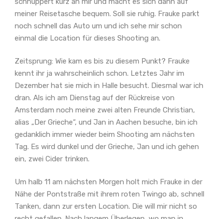
schnuppert kurz an mir und macht es sich dann auf
meiner Reisetasche bequem. Soll sie ruhig. Frauke parkt
noch schnell das Auto um und ich sehe mir schon
einmal die Location für dieses Shooting an.
Zeitsprung: Wie kam es bis zu diesem Punkt? Frauke
kennt ihr ja wahrscheinlich schon. Letztes Jahr im
Dezember hat sie mich in Halle besucht. Diesmal war ich
dran. Als ich am Dienstag auf der Rückreise von
Amsterdam noch meine zwei alten Freunde Christian,
alias „Der Grieche“, und Jan in Aachen besuche, bin ich
gedanklich immer wieder beim Shooting am nächsten
Tag. Es wird dunkel und der Grieche, Jan und ich gehen
ein, zwei Cider trinken.
Um halb 11 am nächsten Morgen holt mich Frauke in der
Nähe der Pontstraße mit ihrem roten Twingo ab, schnell
Tanken, dann zur ersten Location. Die will mir nicht so
recht gefallen. Nach langem Überlegen, wo man in