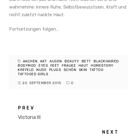
wahrnehme: innere Ruhe, Selbstbewusstsein, Kraft und
nicht zuletzt nackte Haut.
Fortsetzungen folgen…
AACHEN
AKT
AUGEN
BEAUTY
BETT
BLACKHAIRED
BODYMOD
EYES
FEET
FRAUKE
HAUT
HOMESTORY
KREFELD
NUDE
PLUGS
SCHÖN
SKIN
TATTOO
TATTOOED GIRLS
20. SEPTEMBER 2015
0
PREV
Victoria III
NEXT