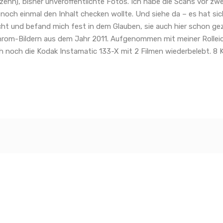
 zehn), bisher unveröffentlichte Fotos. Ich habe die Scans vor zw
 noch einmal den Inhalt checken wollte. Und siehe da – es hat sic
ht und befand mich fest in dem Glauben, sie auch hier schon gezei
m-Bildern aus dem Jahr 2011. Aufgenommen mit meiner Rolleicor
ch noch die Kodak Instamatic 133-X mit 2 Filmen wiederbelebt. 8