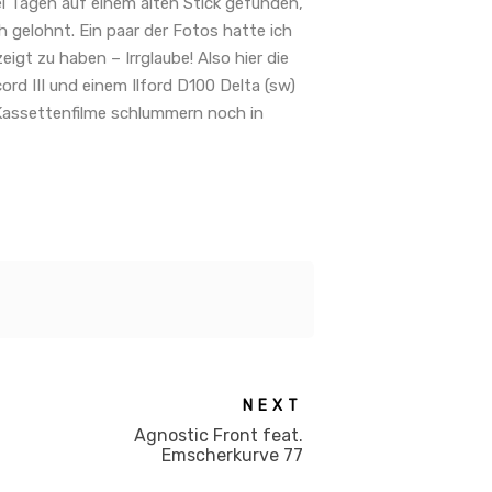
ei Tagen auf einem alten Stick gefunden,
h gelohnt. Ein paar der Fotos hatte ich
gt zu haben – Irrglaube! Also hier die
d III und einem Ilford D100 Delta (sw)
 Kassettenfilme schlummern noch in
NEXT
Agnostic Front feat.
Emscherkurve 77