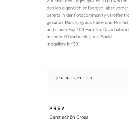
Zur Feier des Tages gibt es 10 (in Worten
den ich eigentlich entsorgen, aber vorher
bereits in der Fotocommunity veröffentlic
gesunde Mischung aus Farb- und Monochro
und einem Fuji 400 Farbfilm. Dazu habe i
meinem Kühlschrank. :) Viel Spaß!
[nggallery id=38]
14. JULI 2011
1
PREV
Ganz schön Cross!