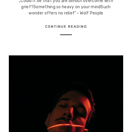
„Could it be that you are blindOr overcome with
grief?Something so heavy on your mindSuch
wonder offers no relief“– Wolf People
CONTINUE READING