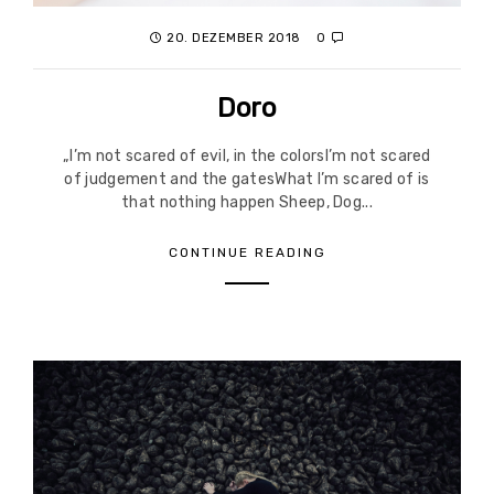
20. DEZEMBER 2018
0
Doro
„I’m not scared of evil, in the colorsI’m not scared
of judgement and the gatesWhat I’m scared of is
that nothing happen Sheep, Dog...
CONTINUE READING