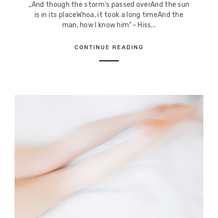
„And though the storm’s passed overAnd the sun
is in its placeWhoa, it took a long timeAnd the
man, how I know him“– Hiss...
CONTINUE READING