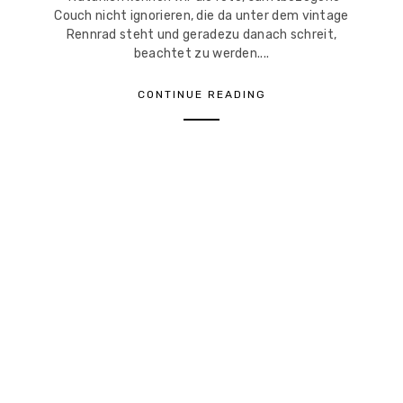
Couch nicht ignorieren, die da unter dem vintage
Rennrad steht und geradezu danach schreit,
beachtet zu werden....
CONTINUE READING
1
2
3
4
5
6
7