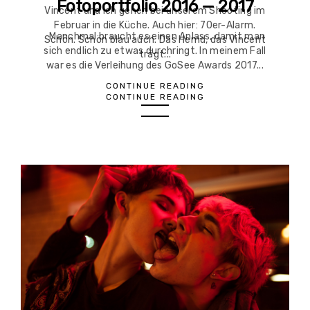
Fotoportfolio 2016 — 2017
Vincent und ich gehen bei unserem Shooting im
Februar in die Küche. Auch hier: 70er-Alarm.
Manchmal braucht es einen Anlass, damit man
Schön. Schön blau auch. Das Hemd, das Vincent
sich endlich zu etwas durchringt. In meinem Fall
trägt...
war es die Verleihung des GoSee Awards 2017...
CONTINUE READING
CONTINUE READING