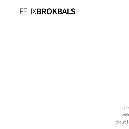
„Un
wir
glaubt