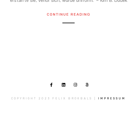
erstarrte sie, verlor sich, wurde uniform.“ – Kim B. Dudek
CONTINUE READING
COPYRIGHT 2023 FELIX BROKBALS |
IMPRESSUM