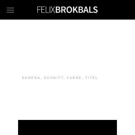
Mit Tatkraft und
Gottvertrauen
(2020)
KAMERA, SCHNITT, FARBE, TITEL